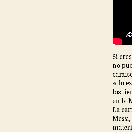
Si ere
no pue
camise
solo e
los ti
en la 
La cam
Messi,
materi