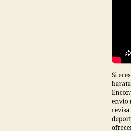
Si ere
barata
Encont
envío 
revisa
deport
ofrece