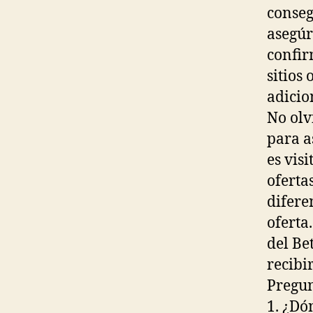
conseg
asegúr
confir
sitios
adicio
No olv
para a
es vis
oferta
difere
oferta
del Be
recibi
Pregun
1. ¿Dó