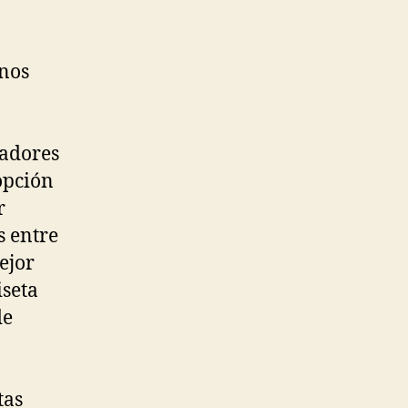
unos
radores
opción
r
s entre
ejor
iseta
de
tas