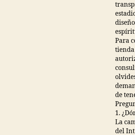
transp
estadi
diseño
espíri
Para c
tienda
autori
consul
olvide
demand
de tene
Pregun
1. ¿Dó
La cam
del In