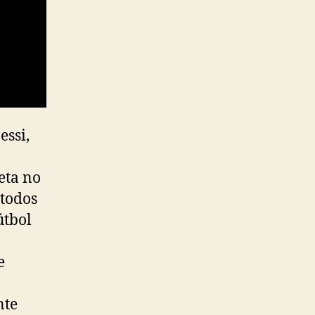
essi,
eta no
 todos
útbol
e
nte