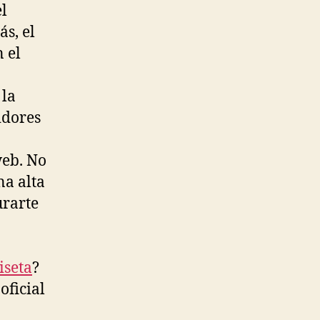
l
s, el
 el
 la
idores
web. No
na alta
urarte
iseta
?
oficial