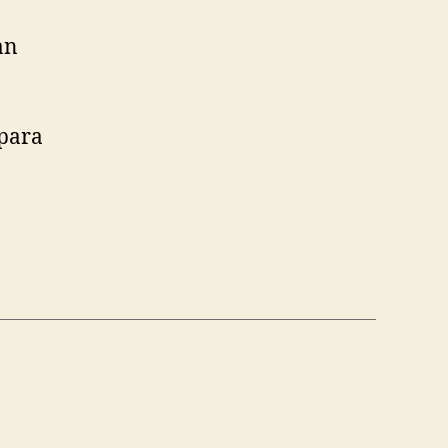
an
 para