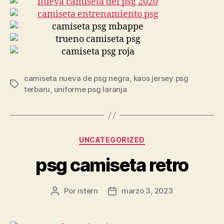
camiseta nueva de psg negra
,
kaos jersey psg
Etiquetas
terbaru
,
uniforme psg laranja
Categorías
UNCATEGORIZED
psg camiseta retro
Por
istern
marzo 3, 2023
Autor
Fecha
de
de
la
la