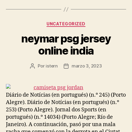
Categorías
UNCATEGORIZED
neymar psg jersey
online india
Por
istern
marzo 3, 2023
Autor
Fecha
de
de
la
la
entrada
entrada
Diário de Notícias (en portugués) (n.º 245) (Porto
Alegre). Diário de Notícias (en portugués) (n.º
253) (Porto Alegre). Jornal dos Sports (en
portugués) (n.º 14034) (Porto Alegre; Río de
Janeiro). A continuación, pasó por una mala
racha que comenzó con la derrota en el Ciutat