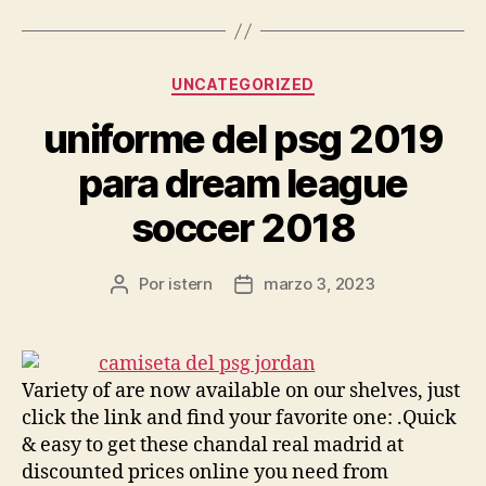
Categorías
UNCATEGORIZED
uniforme del psg 2019
para dream league
soccer 2018
Por
istern
marzo 3, 2023
Autor
Fecha
de
de
la
la
entrada
entrada
Variety of are now available on our shelves, just
click the link and find your favorite one: .Quick
& easy to get these chandal real madrid at
discounted prices online you need from