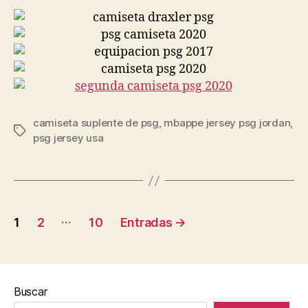
camiseta suplente de psg
,
mbappe jersey psg jordan
,
Etiquetas
psg jersey usa
Paginación
…
1
2
10
Entradas
→
de
entradas
Buscar