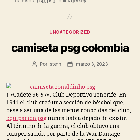
camiseta psg
,
psg replica jersey
Categorías
UNCATEGORIZED
camiseta psg colombia
Por
istern
marzo 3, 2023
Autor
Fecha
de
de
la
la
entrada
entrada
↑ «Cadete 96-97». Club Deportivo Tenerife. En
1941 el club creó una sección de béisbol que,
pese a ser una de las menos conocidas del club,
equipacion psg
nunca había dejado de existir.
Al término de la guerra, el club obtuvo una
compensación por parte de la War Damage