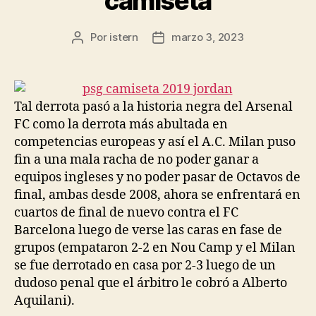
camiseta
Por
istern
marzo 3, 2023
Autor
Fecha
de
de
la
la
entrada
entrada
Tal derrota pasó a la historia negra del Arsenal
FC como la derrota más abultada en
competencias europeas y así el A.C. Milan puso
fin a una mala racha de no poder ganar a
equipos ingleses y no poder pasar de Octavos de
final, ambas desde 2008, ahora se enfrentará en
cuartos de final de nuevo contra el FC
Barcelona luego de verse las caras en fase de
grupos (empataron 2-2 en Nou Camp y el Milan
se fue derrotado en casa por 2-3 luego de un
dudoso penal que el árbitro le cobró a Alberto
Aquilani).