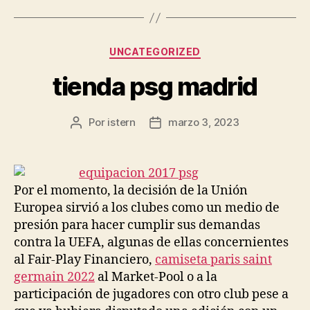
Categorías
UNCATEGORIZED
tienda psg madrid
Por
istern
marzo 3, 2023
Autor
Fecha
de
de
la
la
entrada
entrada
Por el momento, la decisión de la Unión
Europea sirvió a los clubes como un medio de
presión para hacer cumplir sus demandas
contra la UEFA, algunas de ellas concernientes
al Fair-Play Financiero,
camiseta paris saint
germain 2022
al Market-Pool o a la
participación de jugadores con otro club pese a