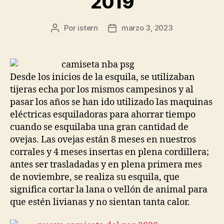
2019
Por
istern
marzo 3, 2023
Autor
Fecha
de
de
la
la
entrada
entrada
Desde los inicios de la esquila, se utilizaban
tijeras echa por los mismos campesinos y al
pasar los años se han ido utilizado las maquinas
eléctricas esquiladoras para ahorrar tiempo
cuando se esquilaba una gran cantidad de
ovejas. Las ovejas están 8 meses en nuestros
corrales y 4 meses insertas en plena cordillera;
antes ser trasladadas y en plena primera mes
de noviembre, se realiza su esquila, que
significa cortar la lana o vellón de animal para
que estén livianas y no sientan tanta calor.