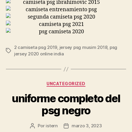
2 camiseta psg 2019
,
jersey psg musim 2018
,
psg
Etiquetas
jersey 2020 online india
Categorías
UNCATEGORIZED
uniforme completo del
psg negro
Por
istern
marzo 3, 2023
Autor
Fecha