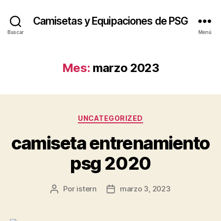
Camisetas y Equipaciones de PSG
Buscar
Menú
Mes:
marzo 2023
Categorías
UNCATEGORIZED
camiseta entrenamiento
psg 2020
Por
istern
marzo 3, 2023
Autor
Fecha
de
de
la
la