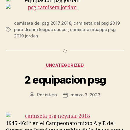
camiseta del psg 2017 2018
,
camiseta del psg 2019
para dream league soccer
,
camiseta mbappe psg
Etiquetas
2019 jordan
Categorías
UNCATEGORIZED
2 equipacion psg
Por
istern
marzo 3, 2023
Autor
Fecha
de
de
la
la
entrada
entrada
1945-46:1° en el Campeonato mixto A y B del