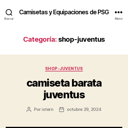
Camisetas y Equipaciones de PSG
Buscar
Menú
Categoría:
shop-juventus
Categorías
SHOP-JUVENTUS
camiseta barata
juventus
Por
istern
octubre 29, 2024
Autor
Fecha
de
de
la
la