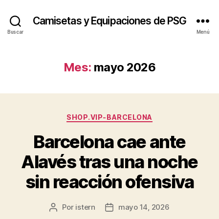
Camisetas y Equipaciones de PSG
Buscar
Menú
Mes:
mayo 2026
Categorías
SHOP.VIP-BARCELONA
Barcelona cae ante
Alavés tras una noche
sin reacción ofensiva
Por
istern
mayo 14, 2026
Autor
Fecha
de
de