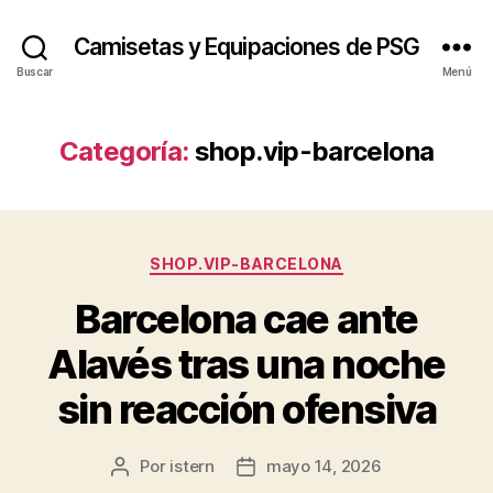
Camisetas y Equipaciones de PSG
Buscar
Menú
Categoría:
shop.vip-barcelona
Categorías
SHOP.VIP-BARCELONA
Barcelona cae ante
Alavés tras una noche
sin reacción ofensiva
Por
istern
mayo 14, 2026
Autor
Fecha
de
de