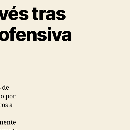
vés tras
 ofensiva
s de
do por
ros a
lmente