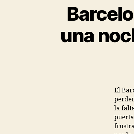
Barcelo
una noch
El Bar
perder
la falt
puerta
frustr