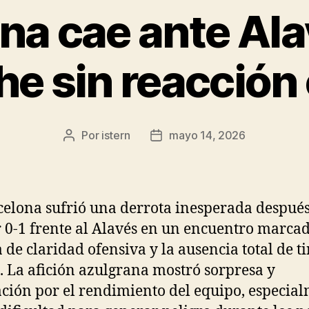
na cae ante Ala
e sin reacción
Por
istern
mayo 14, 2026
Autor
Fecha
de
de
la
la
entrada
entrada
celona sufrió una derrota inesperada despué
 0-1 frente al Alavés en un encuentro marca
a de claridad ofensiva y la ausencia total de ti
. La afición azulgrana mostró sorpresa y
ación por el rendimiento del equipo, especia