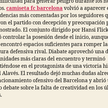
 dificultad para generar peligro durante los 
os.
camiseta fc barcelona
volvió a aparecer 
ndencias más comentadas por los seguidores 
ron el partido con decepción y preocupación 
mostrado. El conjunto dirigido por Hansi Flic
ó controlar la posesión desde el inicio, aunqu
encontró espacios suficientes para romper la
tura defensiva rival. Diabate aprovechó una d
nidades más claras del encuentro y terminó
tiéndose en el protagonista de una victoria hi
l Alavés. El resultado dejó muchas dudas alr
ncionamiento ofensivo del Barcelona y abrió
o debate sobre la falta de creatividad en los ú
.