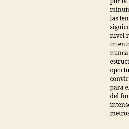
por la
minut
las te
siguie
nivel 
intent
nunca 
estruc
oportu
convir
para e
del fu
intens
metros