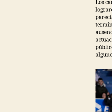
Los ca
lograr
parecí
termin
ausenc
actuac
públic
alguno