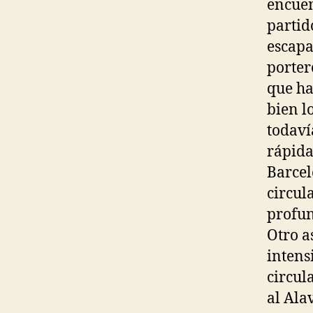
encuen
partid
escapa
porter
que ha
bien l
todaví
rápida
Barcel
circul
profun
Otro a
intens
circul
al Ala