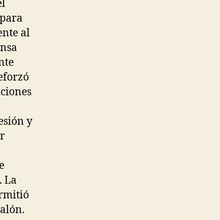
el
 para
ente al
ensa
nte
reforzó
iciones
esión y
r
e
. La
rmitió
alón.