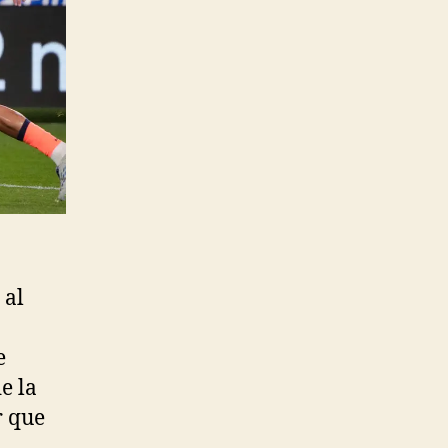
 al
e
e la
r que