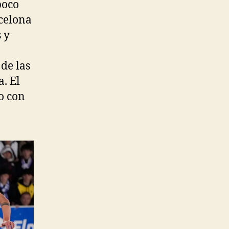
poco
rcelona
 y
a
 de las
. El
o con