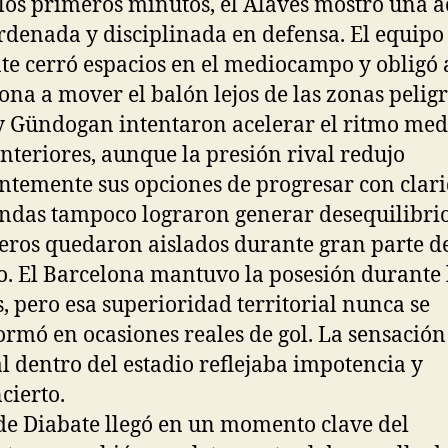
los primeros minutos, el Alavés mostró una a
denada y disciplinada en defensa. El equipo
nte cerró espacios en el mediocampo y obligó 
ona a mover el balón lejos de las zonas peligr
y Gündogan intentaron acelerar el ritmo med
interiores, aunque la presión rival redujo
ntemente sus opciones de progresar con clari
ndas tampoco lograron generar desequilibrio
eros quedaron aislados durante gran parte d
o. El Barcelona mantuvo la posesión durante 
, pero esa superioridad territorial nunca se
ormó en ocasiones reales de gol. La sensación
l dentro del estadio reflejaba impotencia y
cierto.
 de Diabate llegó en un momento clave del