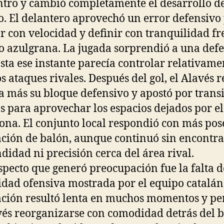
tro y cambió completamente el desarrollo d
o. El delantero aprovechó un error defensivo
r con velocidad y definir con tranquilidad fr
o azulgrana. La jugada sorprendió a una def
sta ese instante parecía controlar relativame
os ataques rivales. Después del gol, el Alavés 
a más su bloque defensivo y apostó por trans
s para aprovechar los espacios dejados por el
ona. El conjunto local respondió con más pos
ación de balón, aunque continuó sin encontra
didad ni precisión cerca del área rival.
specto que generó preocupación fue la falta d
idad ofensiva mostrada por el equipo catalán
ación resultó lenta en muchos momentos y pe
vés reorganizarse con comodidad detrás del b