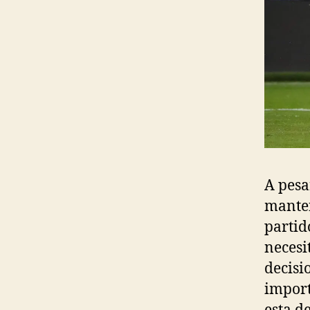
A pesa
manten
partid
necesi
decisi
import