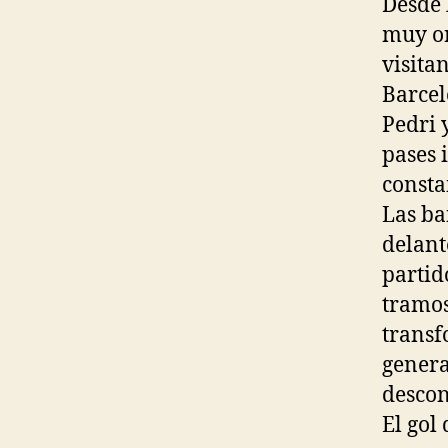
Desde 
muy or
visita
Barcel
Pedri 
pases 
consta
Las ba
delant
partid
tramos
transf
genera
descon
El gol