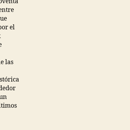
noventa
entre
que
por el
k
e
e las
stórica
ededor
 un
ltimos