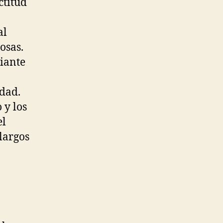
ctitud
al
osas.
iante
dad.
 y los
el
largos