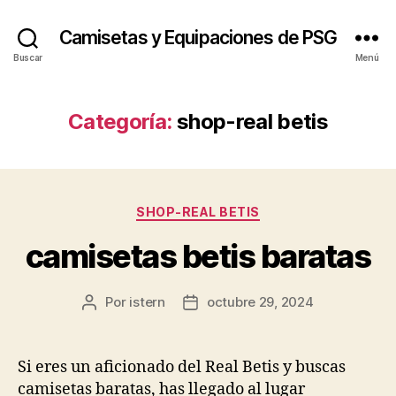
Camisetas y Equipaciones de PSG
Buscar
Menú
Categoría:
shop-real betis
Categorías
SHOP-REAL BETIS
camisetas betis baratas
Por
istern
octubre 29, 2024
Autor
Fecha
de
de
la
la
entrada
entrada
Si eres un aficionado del Real Betis y buscas
camisetas baratas, has llegado al lugar