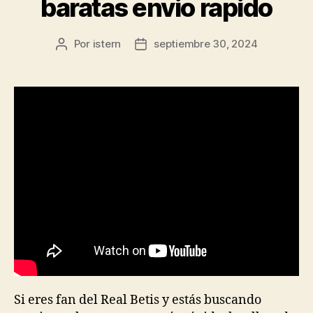
baratas envio rapido
Por
istern
septiembre 30, 2024
Autor
Fecha
de
de
la
la
entrada
entrada
Si eres fan del Real Betis y estás buscando