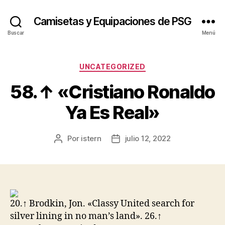
Camisetas y Equipaciones de PSG
Buscar
Menú
Categorías
UNCATEGORIZED
58.↑ «Cristiano Ronaldo
Ya Es Real»
Por
istern
julio 12, 2022
Autor
Fecha
de
de
la
la
entrada
entrada
20.↑ Brodkin, Jon. «Classy United search for
silver lining in no man’s land». 26.↑