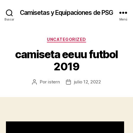
Camisetas y Equipaciones de PSG
Buscar
Menú
Categorías
UNCATEGORIZED
camiseta eeuu futbol
2019
Por
istern
julio 12, 2022
Autor
Fecha
de
de
la
la
entrada
entrada