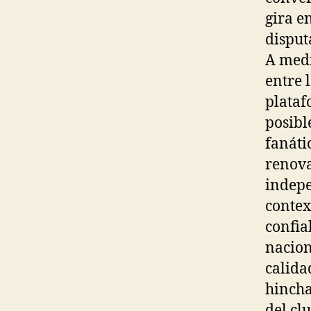
gira e
disput
A medi
entre 
plataf
posibl
fanáti
renova
indepe
contex
confia
nacion
calida
hincha
del cl