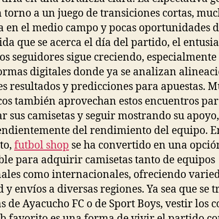
n torno a un juego de transiciones cortas, mu
a en el medio campo y pocas oportunidades de
da que se acerca el día del partido, el entus
los seguidores sigue creciendo, especialmente 
ormas digitales donde ya se analizan alineaci
es resultados y predicciones para apuestas. 
cos también aprovechan estos encuentros pa
r sus camisetas y seguir mostrando su apoyo,
ndientemente del rendimiento del equipo. En
to,
futbol shop
se ha convertido en una opció
ble para adquirir camisetas tanto de equipos
ales como internacionales, ofreciendo varie
d y envíos a diversas regiones. Ya sea que se t
s de Ayacucho FC o de Sport Boys, vestir los c
ub favorito es una forma de vivir el partido c