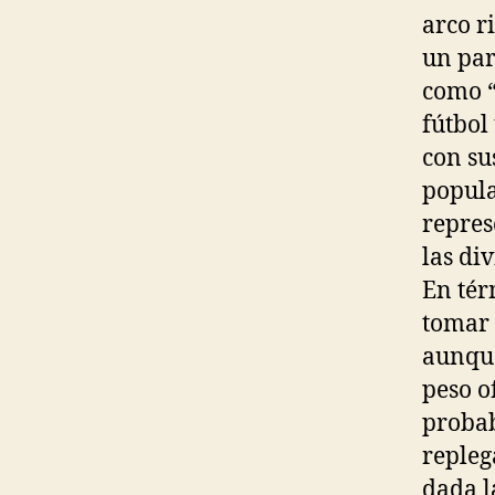
arco r
un par
como “
fútbol
con su
popula
repres
las di
En tér
tomar 
aunque
peso o
probab
repleg
dada l