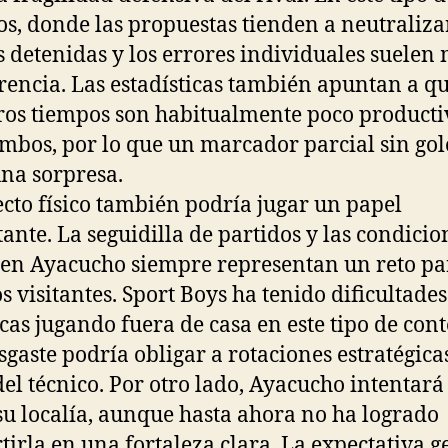
os, donde las propuestas tienden a neutralizar
s detenidas y los errores individuales suelen
erencia. Las estadísticas también apuntan a qu
os tiempos son habitualmente poco producti
mbos, por lo que un marcador parcial sin gol
una sorpresa.
ecto físico también podría jugar un papel
ante. La seguidilla de partidos y las condicio
 en Ayacucho siempre representan un reto pa
s visitantes. Sport Boys ha tenido dificultades
icas jugando fuera de casa en este tipo de cont
esgaste podría obligar a rotaciones estratégica
del técnico. Por otro lado, Ayacucho intentará
su localía, aunque hasta ahora no ha logrado
tirla en una fortaleza clara. La expectativa g