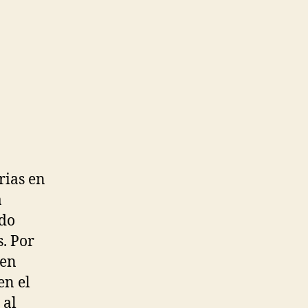
rias en
a
ndo
. Por
 en
en el
 al