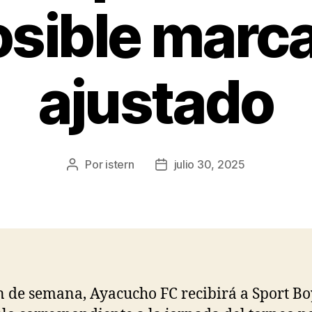
osible marc
ajustado
Por
istern
julio 30, 2025
Autor
Fecha
de
de
la
la
entrada
entrada
in de semana, Ayacucho FC recibirá a Sport Bo