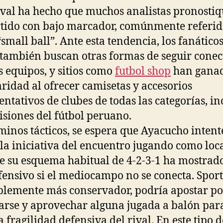
ival ha hecho que muchos analistas pronosti
tido con bajo marcador, comúnmente referi
small ball”. Ante esta tendencia, los fanáticos
 también buscan otras formas de seguir cone
s equipos, y sitios como
futbol shop
han gana
ridad al ofrecer camisetas y accesorios
entativos de clubes de todas las categorías, in
visiones del fútbol peruano.
minos tácticos, se espera que Ayacucho intent
la iniciativa del encuentro jugando como loca
 su esquema habitual de 4-2-3-1 ha mostrad
fensivo si el mediocampo no se conecta. Sport
lemente más conservador, podría apostar po
arse y aprovechar alguna jugada a balón par
a fragilidad defensiva del rival. En este tipo d