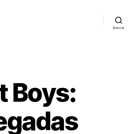
Buscar
t Boys:
legadas