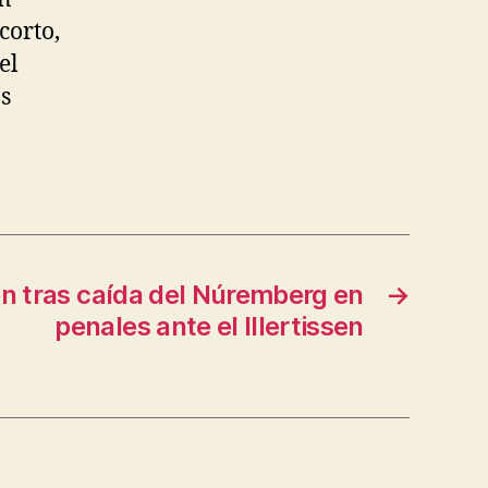
corto,
el
s
ón tras caída del Núremberg en
→
penales ante el Illertissen