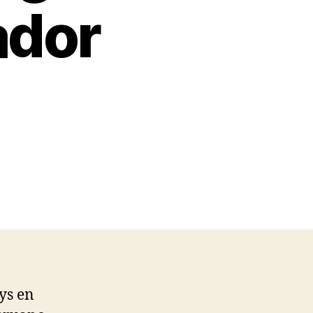
ador
ys en