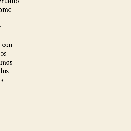
peruano
como
r
o con
tos
timos
 dos
os