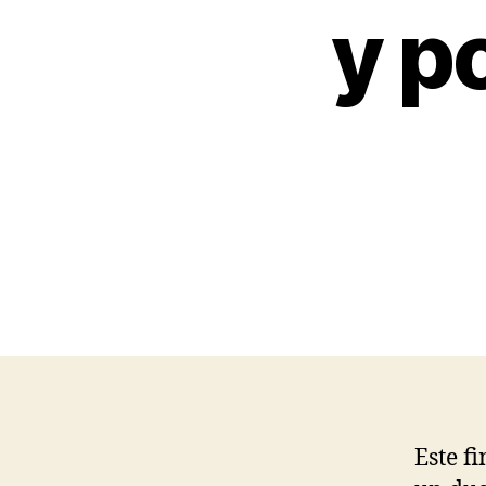
y p
Este f