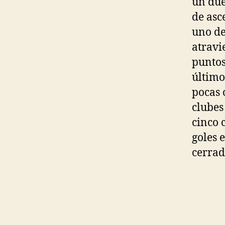
un due
de asc
uno de
atravi
puntos
último
pocas 
clubes
cinco 
goles 
cerrad