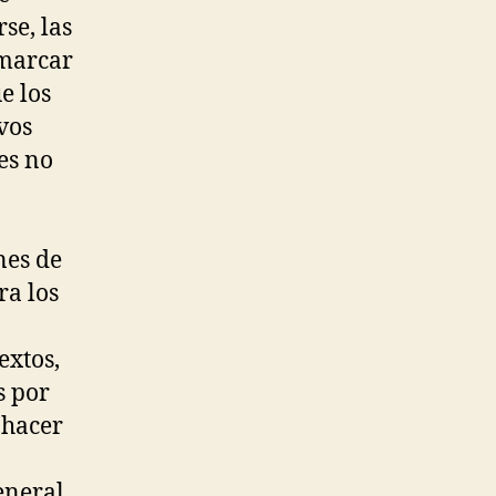
se, las
 marcar
e los
vos
es no
nes de
ra los
extos,
s por
 hacer
eneral