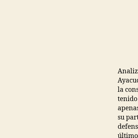
Analiz
Ayacuc
la con
tenido
apenas
su par
defens
último