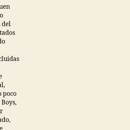
quen
do
 del
ctados
do
cluidas
e
l,
o poco
 Boys,
r
ado,
e