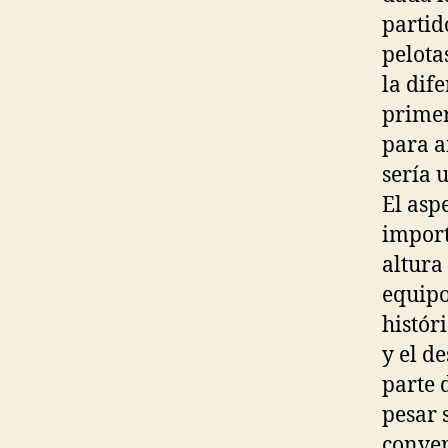
partid
pelota
la dif
primer
para a
sería 
El asp
import
altura
equipo
histór
y el d
parte 
pesar 
conver