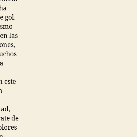
cha
 gol.
iasmo
en las
ones,
Muchos
ra
 este
n
dad,
rate de
olores
on