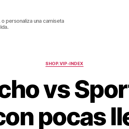
, o personaliza una camiseta
ida.
Categorías
SHOP.VIP-INDEX
ho vs Spor
con pocas l