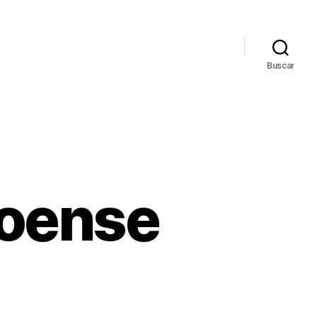
Buscar
coense