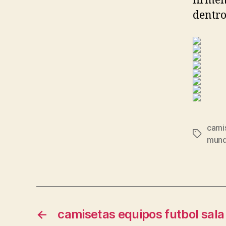
firmem
dentro
cami
Etiqueta
mund
←
camisetas equipos futbol sala