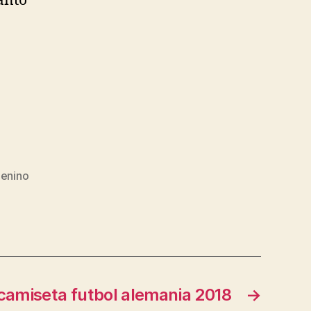
anto
menino
camiseta futbol alemania 2018
→