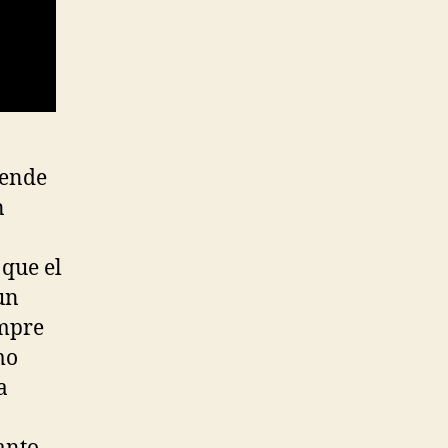
pende
n
 que el
un
empre
mo
a