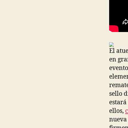
El atu
en gra
evento
elemen
remate
sello 
estará
ellos,
nueva 