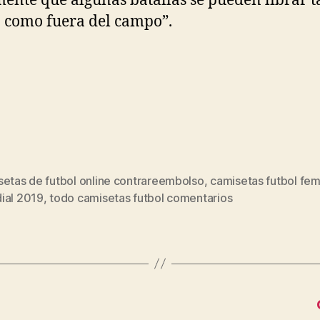
ente que algunas batallas se pueden librar t
 como fuera del campo”.
setas de futbol online contrareembolso
,
camisetas futbol fe
s
ial 2019
,
todo camisetas futbol comentarios