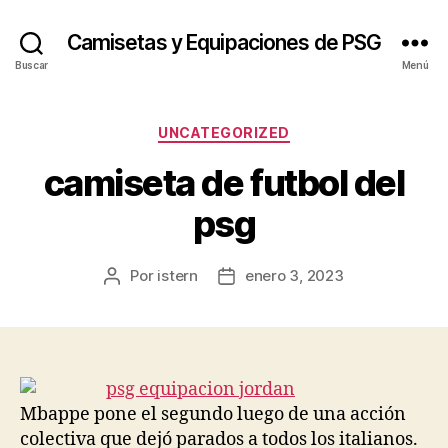
Camisetas y Equipaciones de PSG
Buscar
Menú
Categorías
UNCATEGORIZED
camiseta de futbol del
psg
Por
istern
enero 3, 2023
Autor
Fecha
de
de
la
la
entrada
entrada
Mbappe pone el segundo luego de una acción
colectiva que dejó parados a todos los italianos.