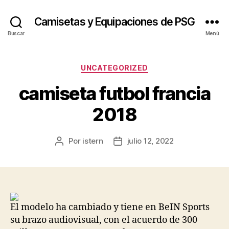
Camisetas y Equipaciones de PSG
Buscar
Menú
Categorías
UNCATEGORIZED
camiseta futbol francia
2018
Por
istern
julio 12, 2022
Autor
Fecha
de
de
la
la
entrada
entrada
El modelo ha cambiado y tiene en BeIN Sports
su brazo audiovisual, con el acuerdo de 300