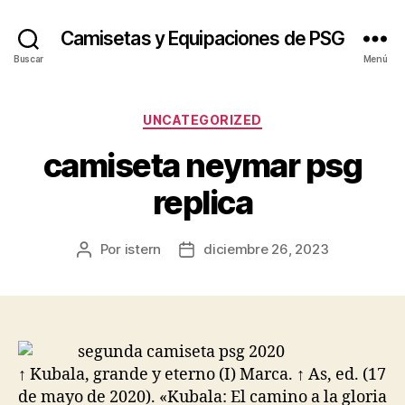
Camisetas y Equipaciones de PSG
Buscar
Menú
Categorías
UNCATEGORIZED
camiseta neymar psg
replica
Por
istern
diciembre 26, 2023
Autor
Fecha
de
de
la
la
entrada
entrada
↑ Kubala, grande y eterno (I) Marca. ↑ As, ed. (17
de mayo de 2020). «Kubala: El camino a la gloria