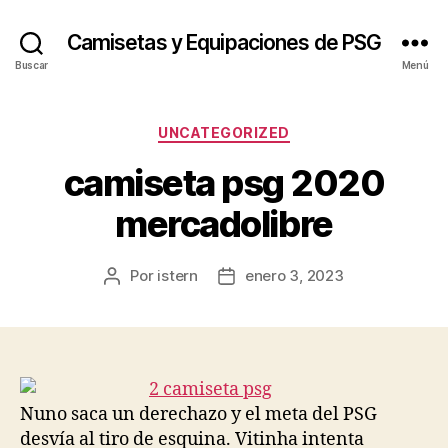
Camisetas y Equipaciones de PSG
Buscar
Menú
Categorías
UNCATEGORIZED
camiseta psg 2020
mercadolibre
Por
istern
enero 3, 2023
Autor
Fecha
de
de
la
la
entrada
entrada
Nuno saca un derechazo y el meta del PSG
desvía al tiro de esquina. Vitinha intenta