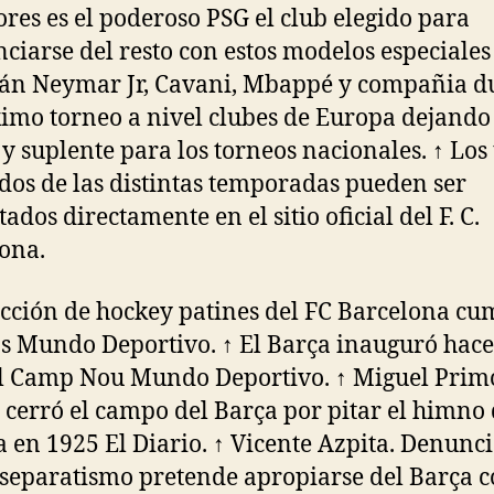
ores es el poderoso PSG el club elegido para
nciarse del resto con estos modelos especiales
án Neymar Jr, Cavani, Mbappé y compañia d
imo torneo a nivel clubes de Europa dejando
 y suplente para los torneos nacionales. ↑ Los 
dos de las distintas temporadas pueden ser
ados directamente en el sitio oficial del F. C.
ona.
ección de hockey patines del FC Barcelona cu
s Mundo Deportivo. ↑ El Barça inauguró hace
l Camp Nou Mundo Deportivo. ↑ Miguel Prim
 cerró el campo del Barça por pitar el himno
 en 1925 El Diario. ↑ Vicente Azpita. Denunc
 separatismo pretende apropiarse del Barça c