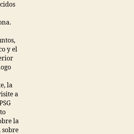
ecidos
ona.
untos,
o y el
erior
logo
e, la
isite a
 PSG
to
obre la
, sobre