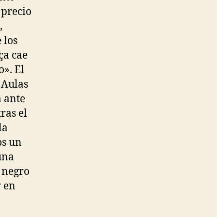
 precio
,
 los
ça cae
o». El
 Aulas
a ante
ras el
la
os un
una
r negro
y en