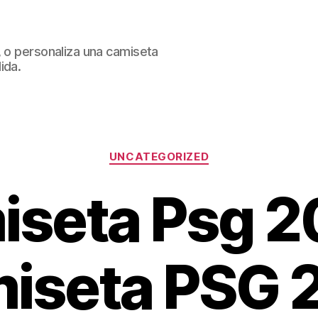
, o personaliza una camiseta
ida.
Categorías
UNCATEGORIZED
seta Psg 2
iseta PSG 