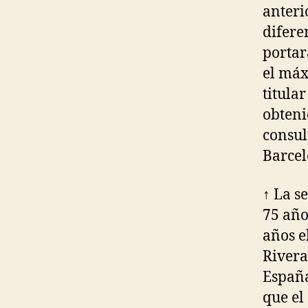
anteri
difere
portar
el máx
titular
obteni
consult
Barcel
↑ La s
75 año
años e
Rivera
España
que el