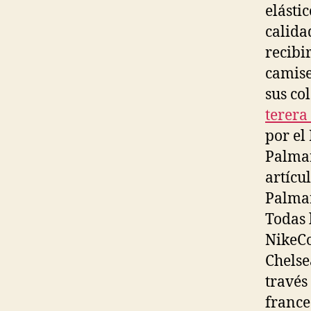
elásti
calida
recibi
camise
sus co
terera
por el
Palmar
artícu
Palmar
Todas 
NikeCo
Chelse
través
france