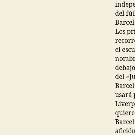
indepe
del fú
Barcel
Los pr
recorr
el esc
nombre
debajo
del «J
Barcel
usará 
Liverp
quiere
Barcel
afició