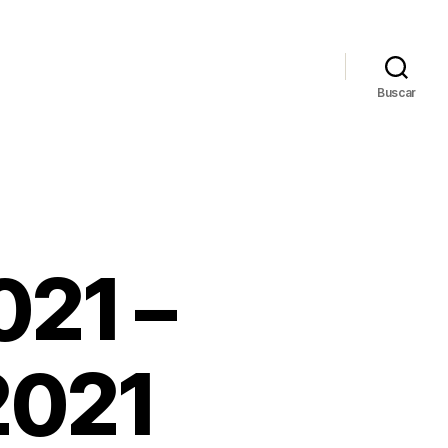
Buscar
021 –
2021