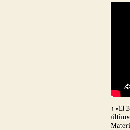
↑ «El 
última
Materi