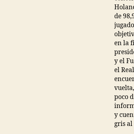
Holand
de 98,
jugado
objeti
en la 
presid
y el F
el Rea
encuen
vuelta
poco d
inform
y cuen
gris al