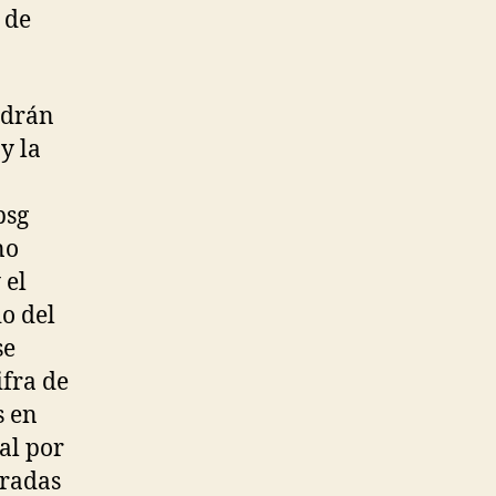
 de
ndrán
y la
psg
no
 el
io del
se
ifra de
s en
al por
oradas