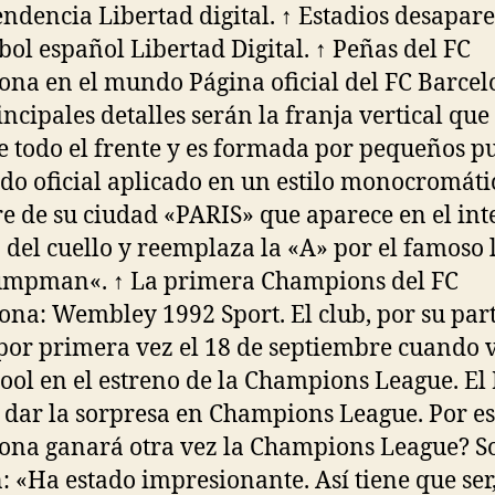
ndencia Libertad digital. ↑ Estadios desapar
tbol español Libertad Digital. ↑ Peñas del FC
ona en el mundo Página oficial del FC Barcel
incipales detalles serán la franja vertical que
e todo el frente y es formada por pequeños p
udo oficial aplicado en un estilo monocromátic
 de su ciudad «PARIS» que aparece en el int
 del cuello y reemplaza la «A» por el famoso 
umpman«. ↑ La primera Champions del FC
ona: Wembley 1992 Sport. El club, por su part
por primera vez el 18 de septiembre cuando v
ool en el estreno de la Champions League. El
 dar la sorpresa en Champions League. Por es
ona ganará otra vez la Champions League? S
n: «Ha estado impresionante. Así tiene que ser