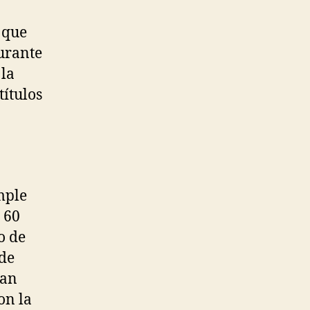
 que
urante
 la
títulos
mple
 60
o de
 de
ian
on la