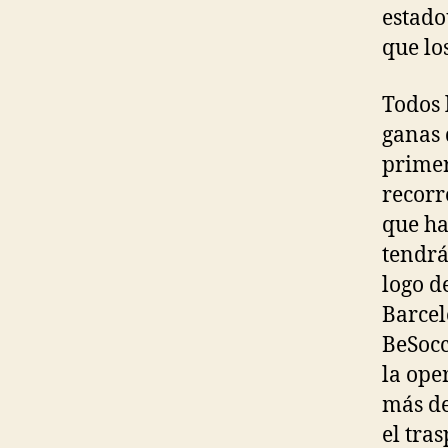
estado
que lo
Todos 
ganas 
primer
recorr
que ha
tendrá
logo d
Barcel
BeSocc
la ope
más de
el tra