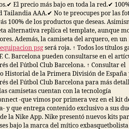
cos.✔ El precio más bajo en toda la red.✔ 100
d Tailandia AAA.✔ No te preocupes por las fot
rás 100% de los productos que deseas. Asimis
ta alternativa replica el template, aunque mo
lores. Además, la camiseta del arquero, en un 
 equipacion psg
será roja. ↑ Todos los títulos 
 F. C. Barcelona pueden consultarse en el artíc
és del Fútbol Club Barcelona. ↑ Consultar el
lo Historial de la Primera División de España
és del Fútbol Club Barcelona para más detall
las camisetas cuentan con la tecnología
nnect -que vimos por primera vez en el kit d
a- y que entrega contenido exclusivo a sus du
 de la Nike App. Nike presentó nuevos kits par
ses bajo la marca del mítico exbasquetbolista