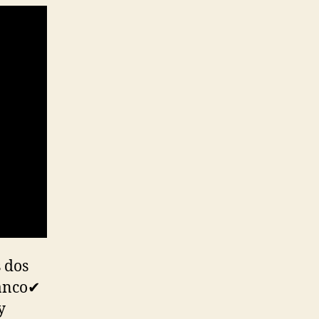
 dos
lanco✔
y