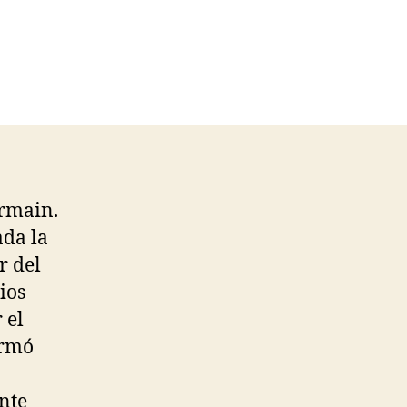
ermain.
ada la
r del
ios
 el
irmó
nte