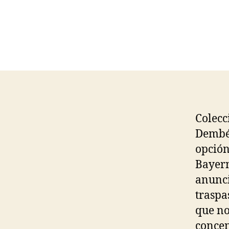
Colecc
Dembél
opción
Bayern
anunci
traspa
que no
concen