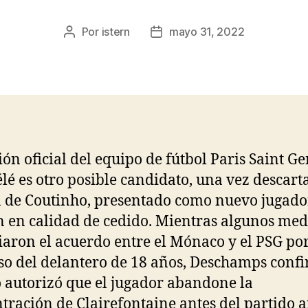
Por
istern
mayo 31, 2022
Autor
Fecha
de
de
la
la
entrada
entrada
ión oficial del equipo de fútbol Paris Saint G
é es otro posible candidato, una vez descart
 de Coutinho, presentado como nuevo jugado
 en calidad de cedido. Mientras algunos med
aron el acuerdo entre el Mónaco y el PSG por
so del delantero de 18 años, Deschamps conf
 autorizó que el jugador abandone la
tración de Clairefontaine antes del partido a