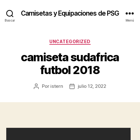
Camisetas y Equipaciones de PSG
Buscar
Menú
Categorías
UNCATEGORIZED
camiseta sudafrica
futbol 2018
Por
istern
julio 12, 2022
Autor
Fecha
de
de
la
la
entrada
entrada