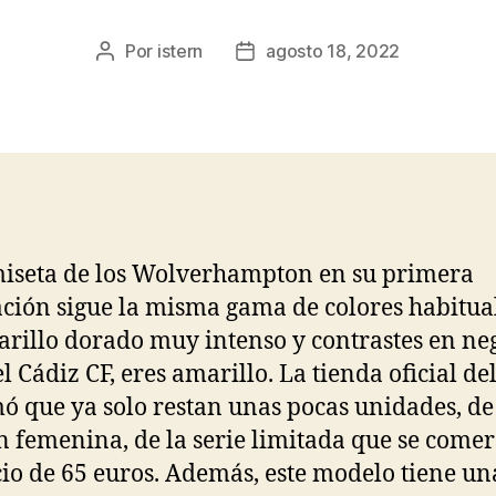
Por
istern
agosto 18, 2022
Autor
Fecha
de
de
la
la
entrada
entrada
iseta de los Wolverhampton en su primera
ción sigue la misma gama de colores habitual
rillo dorado muy intenso y contrastes en neg
l Cádiz CF, eres amarillo. La tienda oficial de
ó que ya solo restan unas pocas unidades, de
n femenina, de la serie limitada que se comer
cio de 65 euros. Además, este modelo tiene un