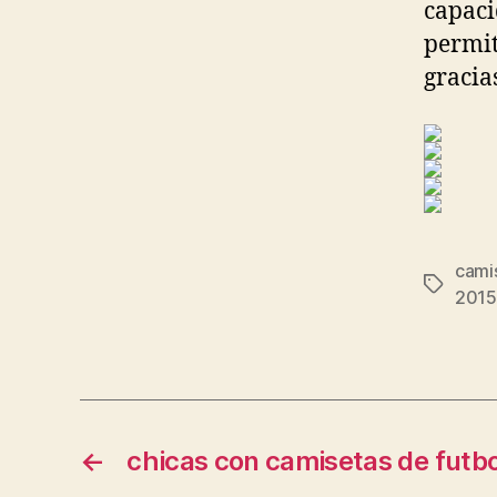
capaci
permit
gracia
camis
Etiqueta
2015
←
chicas con camisetas de futbo