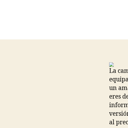
La cam
equipa
un ama
eres de
inform
versió
al pre