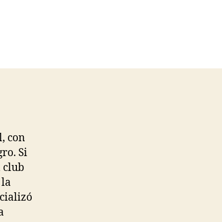
, con
ro. Si
l club
 la
cializó
a