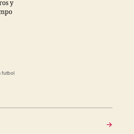
ros y
empo
 futbol
→