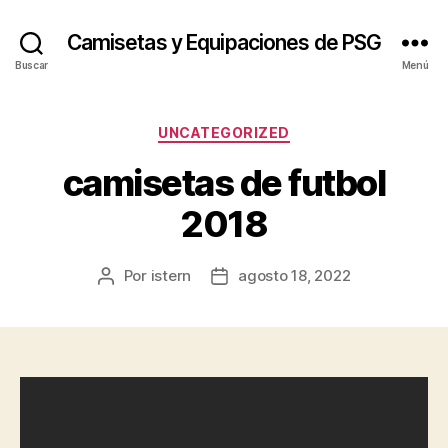
Camisetas y Equipaciones de PSG
Buscar
Menú
Categorías
UNCATEGORIZED
camisetas de futbol
2018
Por
istern
agosto 18, 2022
Autor
Fecha
de
de
la
la
entrada
entrada