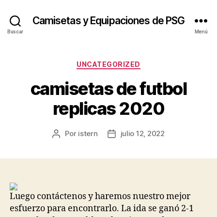
Camisetas y Equipaciones de PSG
Buscar
Menú
Categorías
UNCATEGORIZED
camisetas de futbol
replicas 2020
Por
istern
julio 12, 2022
Autor
Fecha
de
de
la
la
entrada
entrada
Luego contáctenos y haremos nuestro mejor
esfuerzo para encontrarlo. La ida se ganó 2-1