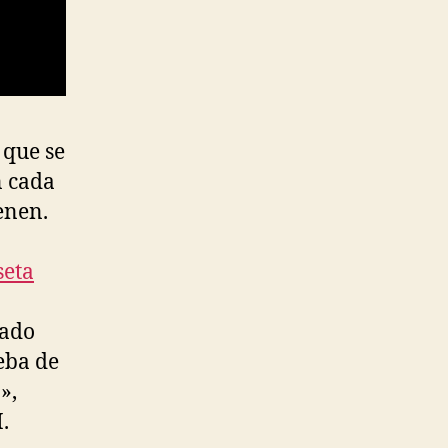
 que se
n cada
enen.
seta
tado
eba de
»,
.