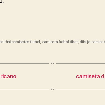
1.
ad thai camisetas futbol
,
camiseta futbol tibet
,
dibujo camiset
s
ricano
camiseta d