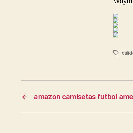
Woydt
calid
Etiqueta
←
amazon camisetas futbol ame