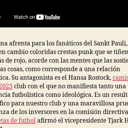
na afrenta para los fanáticos del Sankt Pauli,
en cambio coloridas crestas punk que se tiñe
s de rojo, acorde con las mentes que las sosti
s cosas, como corresponde a una relación
tica. Su antagonista es el Hansa Rostock,
cami
2023
club con el que no manifiesta tanto una
ncia futbolística como ideológica. Es un resul
ico para nuestro club y una maravillosa pru
nza de los inversores en la comisión directiva
tas de futbol
afirmó el vicepresidente Tjark H