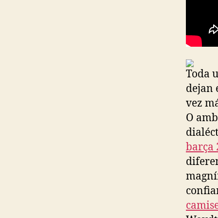
Toda u
dejan 
vez má
O amba
dialéc
barça 
difere
magníf
confia
camise