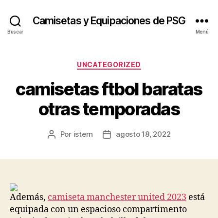
Camisetas y Equipaciones de PSG
Buscar
Menú
Categorías
UNCATEGORIZED
camisetas ftbol baratas
otras temporadas
Por
istern
agosto 18, 2022
Autor
Fecha
de
de
la
la
entrada
entrada
Además,
camiseta manchester united 2023
está
equipada con un espacioso compartimento