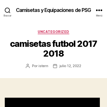
Camisetas y Equipaciones de PSG
Buscar
Menú
Categorías
UNCATEGORIZED
camisetas futbol 2017
2018
Por
istern
julio 12, 2022
Autor
Fecha
de
de
la
la
entrada
entrada