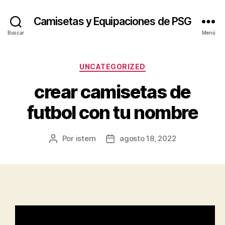
Camisetas y Equipaciones de PSG
Buscar
Menú
Categorías
UNCATEGORIZED
crear camisetas de
futbol con tu nombre
Por
istern
agosto 18, 2022
Autor
Fecha
de
de
la
la
entrada
entrada