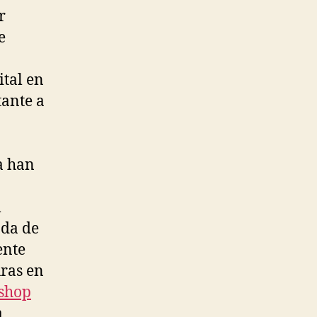
r
e
.
ital en
tante a
a han
l
nda de
ente
uras en
 shop
a