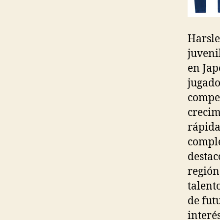
Harsle
juveni
en Jap
jugado
compet
crecim
rápida
comple
destac
región
talent
de fut
interé