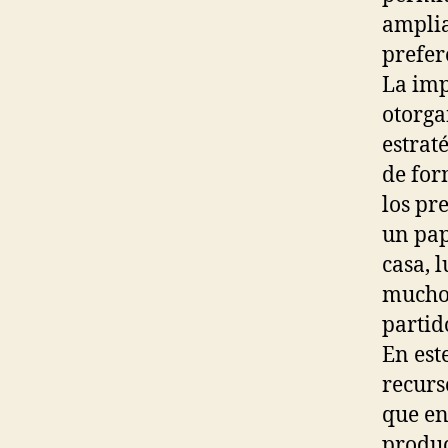
amplia
prefer
La imp
otorga
estraté
de for
los pre
un pap
casa, 
muchos
partid
En est
recurs
que en
produc