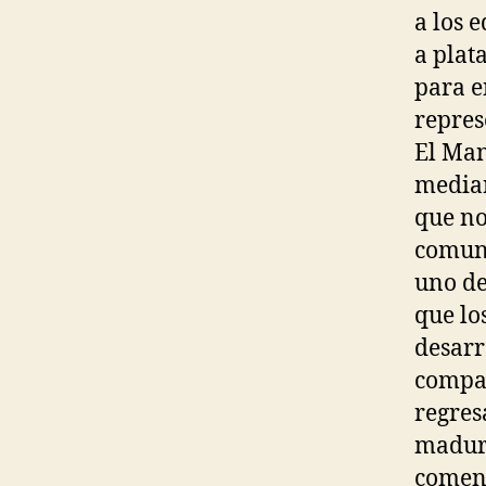
a los 
a plat
para e
repres
El Man
median
que no
comuni
uno de
que lo
desarr
compañ
regres
madure
coment