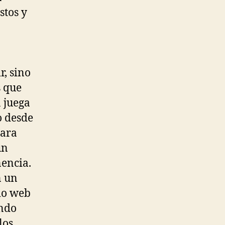
stos y
r, sino
s que
n juega
o desde
Para
un
nencia.
n un
io web
endo
los