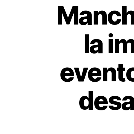
Manche
la i
evento
desa