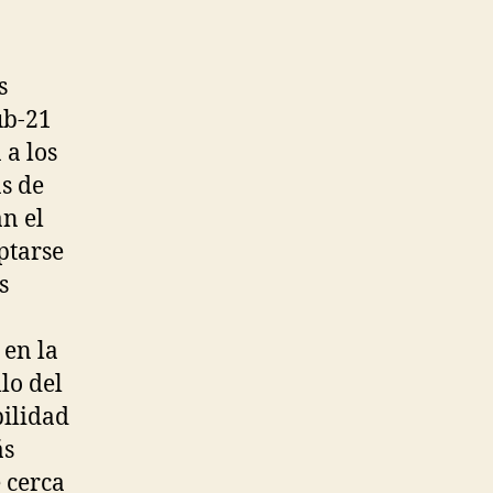
s
ub-21
 a los
s de
n el
ptarse
s
 en la
lo del
bilidad
ás
e cerca