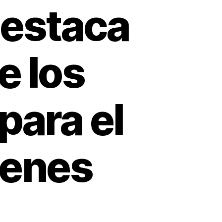
destaca
e los
para el
venes