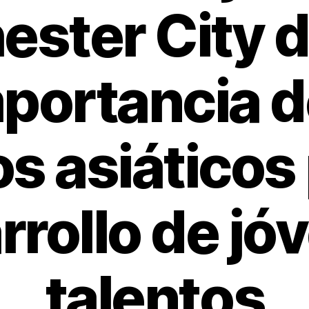
ster City 
mportancia d
s asiáticos 
rrollo de jó
talentos