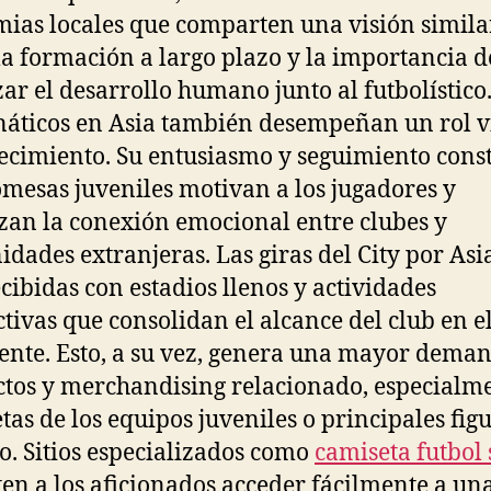
ias locales que comparten una visión simila
la formación a largo plazo y la importancia d
zar el desarrollo humano junto al futbolístico
náticos en Asia también desempeñan un rol v
recimiento. Su entusiasmo y seguimiento cons
omesas juveniles motivan a los jugadores y
zan la conexión emocional entre clubes y
dades extranjeras. Las giras del City por Asi
ecibidas con estadios llenos y actividades
ctivas que consolidan el alcance del club en e
ente. Esto, a su vez, genera una mayor dema
tos y merchandising relacionado, especialm
tas de los equipos juveniles o principales fig
o. Sitios especializados como
camiseta futbol
en a los aficionados acceder fácilmente a un