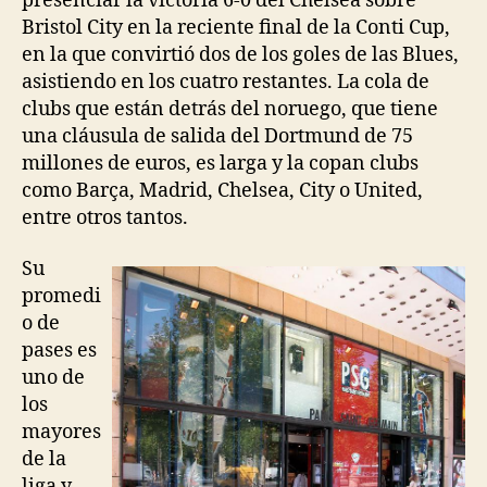
presenciar la victoria 6-0 del Chelsea sobre
Bristol City en la reciente final de la Conti Cup,
en la que convirtió dos de los goles de las Blues,
asistiendo en los cuatro restantes. La cola de
clubs que están detrás del noruego, que tiene
una cláusula de salida del Dortmund de 75
millones de euros, es larga y la copan clubs
como Barça, Madrid, Chelsea, City o United,
entre otros tantos.
Su
promedi
o de
pases es
uno de
los
mayores
de la
liga y