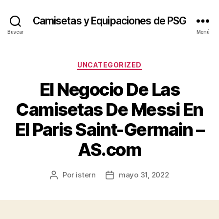
Camisetas y Equipaciones de PSG
Buscar
Menú
Categorías
UNCATEGORIZED
El Negocio De Las
Camisetas De Messi En
El Paris Saint-Germain –
AS.com
Por
istern
mayo 31, 2022
Autor
Fecha
de
de
la
la
entrada
entrada