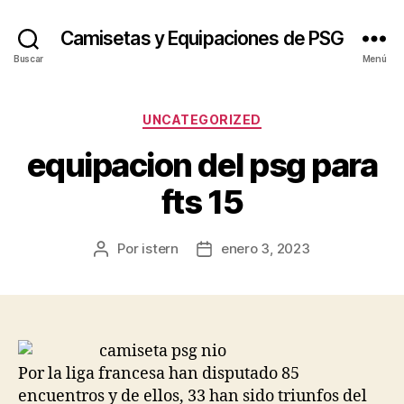
Camisetas y Equipaciones de PSG
Buscar
Menú
Categorías
UNCATEGORIZED
equipacion del psg para
fts 15
Por
istern
enero 3, 2023
Autor
Fecha
de
de
la
la
entrada
entrada
Por la liga francesa han disputado 85
encuentros y de ellos, 33 han sido triunfos del