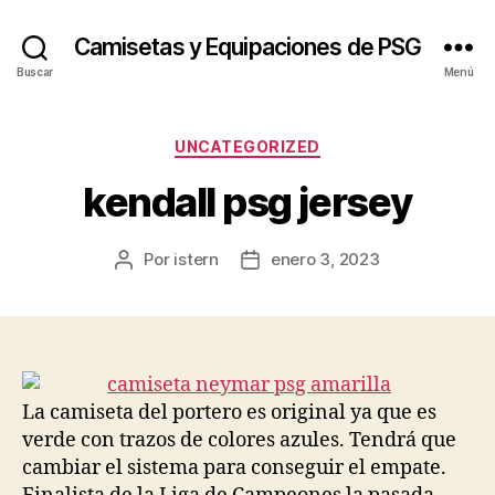
Camisetas y Equipaciones de PSG
Buscar
Menú
Categorías
UNCATEGORIZED
kendall psg jersey
Por
istern
enero 3, 2023
Autor
Fecha
de
de
la
la
entrada
entrada
La camiseta del portero es original ya que es
verde con trazos de colores azules. Tendrá que
cambiar el sistema para conseguir el empate.