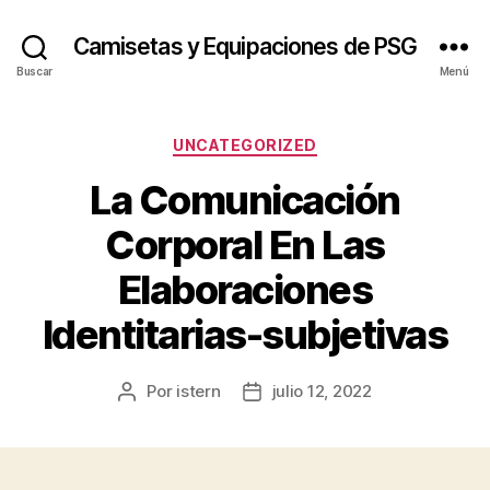
Camisetas y Equipaciones de PSG
Buscar
Menú
Categorías
UNCATEGORIZED
La Comunicación
Corporal En Las
Elaboraciones
Identitarias-subjetivas
Por
istern
julio 12, 2022
Autor
Fecha
de
de
la
la
entrada
entrada