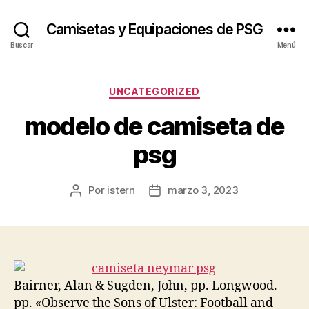
Camisetas y Equipaciones de PSG
Buscar
Menú
Categorías
UNCATEGORIZED
modelo de camiseta de
psg
Por
istern
marzo 3, 2023
Autor
Fecha
de
de
la
la
entrada
entrada
Bairner, Alan & Sugden, John, pp. Longwood.
pp. «Observe the Sons of Ulster: Football and