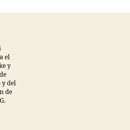
4
a el
ke y
 de
 y del
en de
G.