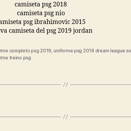
orme completo psg 2019
,
uniforme psg 2018 dream league s
s
rme treino psg