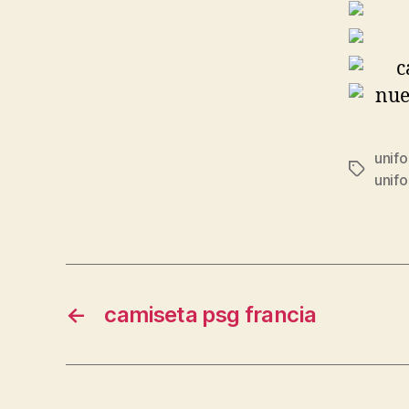
unif
Etiqueta
unifo
←
camiseta psg francia