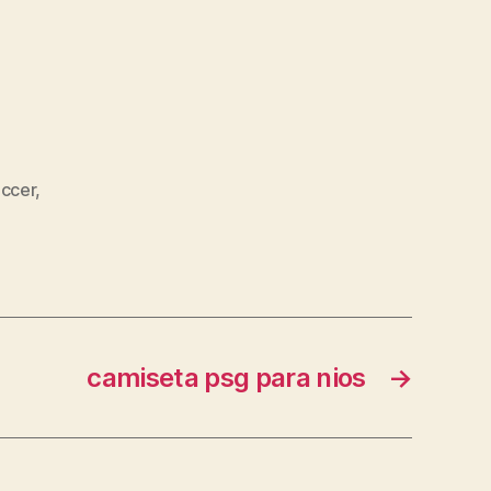
occer
,
camiseta psg para nios
→