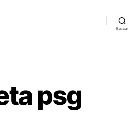
Buscar
eta psg