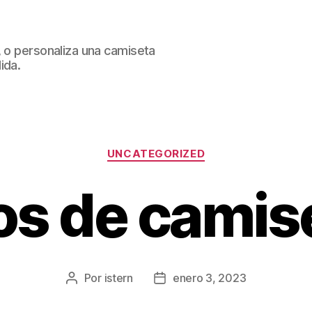
, o personaliza una camiseta
ida.
Categorías
UNCATEGORIZED
s de camis
Por
istern
enero 3, 2023
Autor
Fecha
de
de