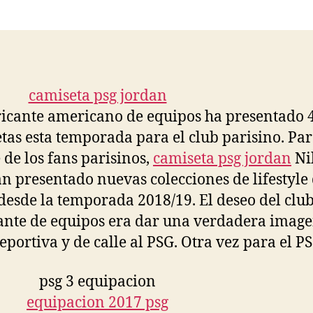
la
la
entrada
entrada
ricante americano de equipos ha presentado 
tas esta temporada para el club parisino. Par
e de los fans parisinos,
camiseta psg jordan
Ni
n presentado nuevas colecciones de lifestyle
esde la temporada 2018/19. El deseo del club
ante de equipos era dar una verdadera imag
eportiva y de calle al PSG. Otra vez para el PS