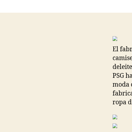
El fab
camise
deleit
PSG ha
moda d
fabric
ropa d