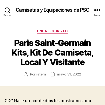
Camisetas y Equipaciones de PSG
Buscar
Menú
Categorías
UNCATEGORIZED
Paris Saint-Germain
Kits, Kit De Camiseta,
Local Y Visitante
Por
istern
mayo 31, 2022
Autor
Fecha
de
de
la
la
entrada
entrada
CDC Hace un par de días les mostramos una