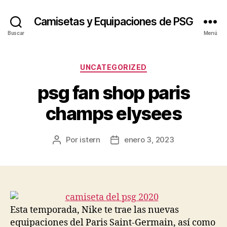
Camisetas y Equipaciones de PSG
Buscar
Menú
Categorías
UNCATEGORIZED
psg fan shop paris
champs elysees
Por
istern
enero 3, 2023
Autor
Fecha
de
de
la
la
entrada
entrada
Esta temporada, Nike te trae las nuevas
equipaciones del Paris Saint-Germain, así como