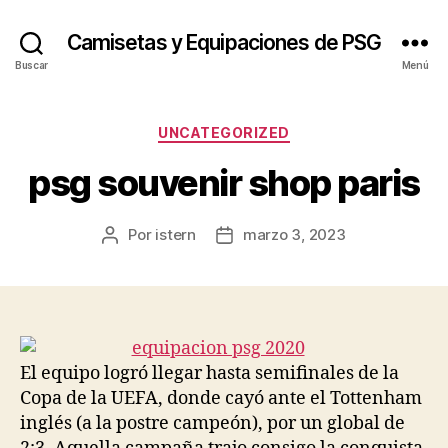
Camisetas y Equipaciones de PSG
Buscar
Menú
Categorías
UNCATEGORIZED
psg souvenir shop paris
Por
istern
marzo 3, 2023
Autor
Fecha
de
de
la
la
entrada
entrada
El equipo logró llegar hasta semifinales de la
Copa de la UEFA, donde cayó ante el Tottenham
inglés (a la postre campeón), por un global de