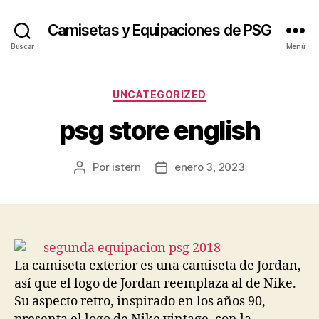
Camisetas y Equipaciones de PSG
Buscar
Menú
Categorías
UNCATEGORIZED
psg store english
Por
istern
enero 3, 2023
Autor
Fecha
de
de
la
la
entrada
entrada
La camiseta exterior es una camiseta de Jordan,
así que el logo de Jordan reemplaza al de Nike.
Su aspecto retro, inspirado en los años 90,