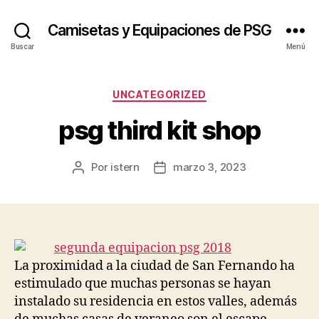
Camisetas y Equipaciones de PSG
Buscar
Menú
Categorías
UNCATEGORIZED
psg third kit shop
Por
istern
marzo 3, 2023
Autor
Fecha
de
de
la
la
entrada
entrada
La proximidad a la ciudad de San Fernando ha
estimulado que muchas personas se hayan
instalado su residencia en estos valles, además