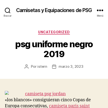
Camisetas y Equipaciones de PSG
Buscar
Menú
Categorías
UNCATEGORIZED
psg uniforme negro
2019
Por
istern
marzo 3, 2023
Autor
Fecha
de
de
la
la
entrada
entrada
«los blancos» consiguieran cinco Copas de
Europa consecutivas,
camiseta paris saint