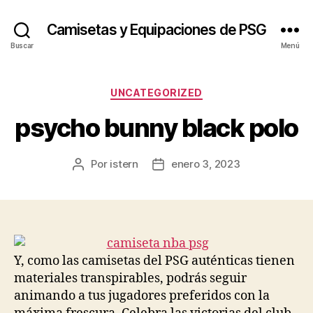
Camisetas y Equipaciones de PSG
Buscar
Menú
Categorías
UNCATEGORIZED
psycho bunny black polo
Por
istern
enero 3, 2023
Autor
Fecha
de
de
la
la
entrada
entrada
Y, como las camisetas del PSG auténticas tienen
materiales transpirables, podrás seguir
animando a tus jugadores preferidos con la