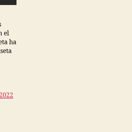
s
n el
eta ha
iseta
 2022