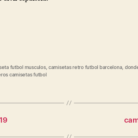
seta futbol musculos
,
camisetas retro futbol barcelona
,
dond
s
ros camisetas futbol
19
cami