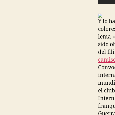
Y lo h
colore
lema «
sido o
del fi
camise
Convoc
intern
mundia
el clu
Intern
franqu
Guerra