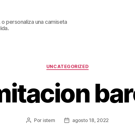
, o personaliza una camiseta
ida.
Categorías
UNCATEGORIZED
mitacion ba
Por
istern
agosto 18, 2022
Autor
Fecha
de
de