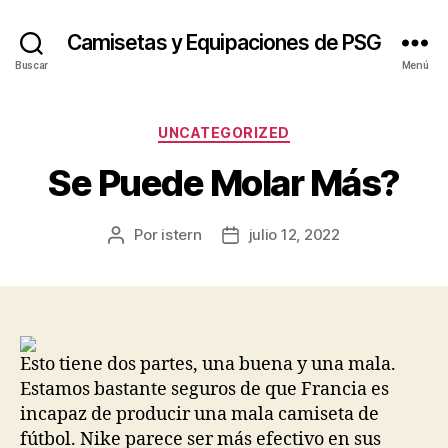
Camisetas y Equipaciones de PSG
Buscar
Menú
Categorías
UNCATEGORIZED
Se Puede Molar Más?
Por
istern
julio 12, 2022
Autor
Fecha
de
de
la
la
entrada
entrada
Esto tiene dos partes, una buena y una mala.
Estamos bastante seguros de que Francia es
incapaz de producir una mala camiseta de
fútbol. Nike parece ser más efectivo en sus