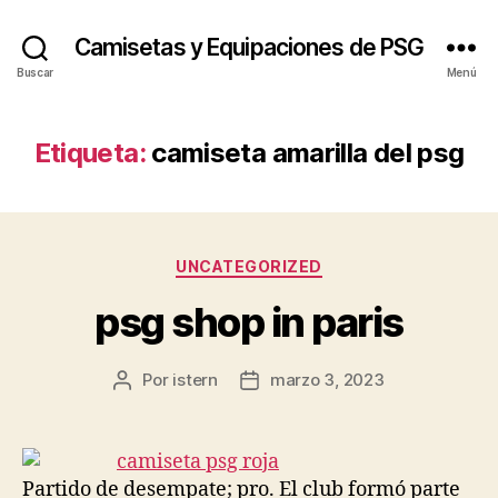
Camisetas y Equipaciones de PSG
Buscar
Menú
Etiqueta:
camiseta amarilla del psg
Categorías
UNCATEGORIZED
psg shop in paris
Por
istern
marzo 3, 2023
Autor
Fecha
de
de
la
la
entrada
entrada
Partido de desempate; pro. El club formó parte