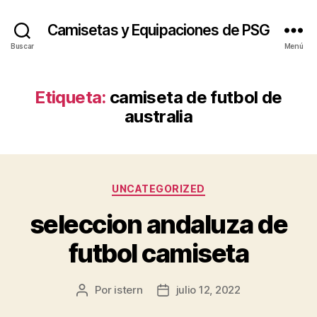
Camisetas y Equipaciones de PSG
Buscar
Menú
Etiqueta:
camiseta de futbol de
australia
Categorías
UNCATEGORIZED
seleccion andaluza de
futbol camiseta
Por
istern
julio 12, 2022
Autor
Fecha
de
de