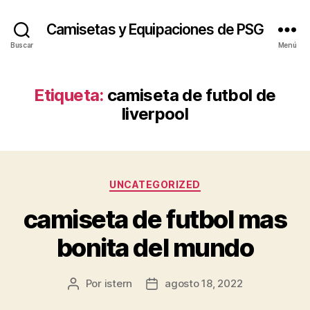
Camisetas y Equipaciones de PSG
Buscar
Menú
Etiqueta:
camiseta de futbol de
liverpool
Categorías
UNCATEGORIZED
camiseta de futbol mas
bonita del mundo
Por
istern
agosto 18, 2022
Autor
Fecha
de
de