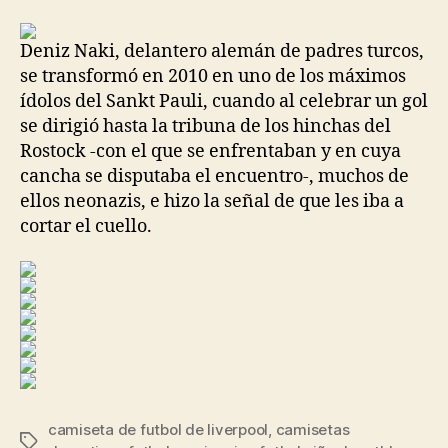
la
la
entrada
entrada
Deniz Naki, delantero alemán de padres turcos,
se transformó en 2010 en uno de los máximos
ídolos del Sankt Pauli, cuando al celebrar un gol
se dirigió hasta la tribuna de los hinchas del
Rostock -con el que se enfrentaban y en cuya
cancha se disputaba el encuentro-, muchos de
ellos neonazis, e hizo la señal de que les iba a
cortar el cuello.
camiseta de futbol de liverpool
,
camisetas
Etiquetas