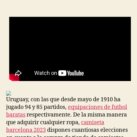
la
la
entrada
entrada
Uruguay, con las que desde mayo de 1910 ha
jugado 94 y 85 partidos,
equipaciones de futbol
baratas
respectivamente. De la misma manera
que adquirir cualquier ropa,
camiseta
barcelona 2023
dispones cuantiosas elecciones