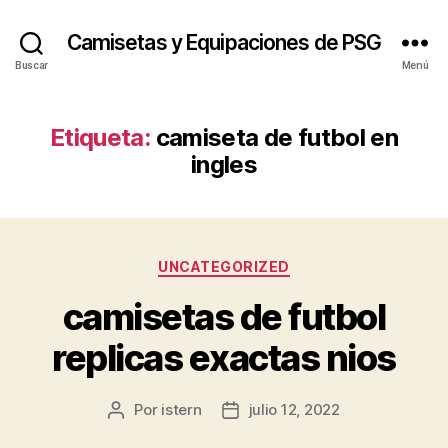
Camisetas y Equipaciones de PSG
Buscar
Menú
Etiqueta:
camiseta de futbol en
ingles
Categorías
UNCATEGORIZED
camisetas de futbol
replicas exactas nios
Por
istern
julio 12, 2022
Autor
Fecha
de
de