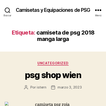
Camisetas y Equipaciones de PSG
Buscar
Menú
Etiqueta:
camiseta de psg 2018
manga larga
Categorías
UNCATEGORIZED
psg shop wien
Por
istern
marzo 3, 2023
Autor
Fecha
de
de
la
la
entrada
entrada