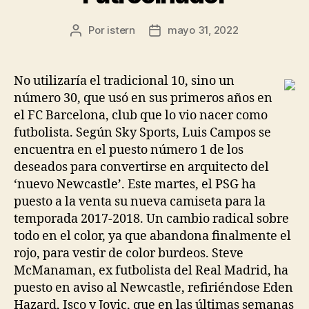
Por
istern
mayo 31, 2022
Autor
Fecha
de
de
la
la
entrada
entrada
No utilizaría el tradicional 10, sino un
número 30, que usó en sus primeros años en
el FC Barcelona, club que lo vio nacer como
futbolista. Según Sky Sports, Luis Campos se
encuentra en el puesto número 1 de los
deseados para convertirse en arquitecto del
‘nuevo Newcastle’. Este martes, el PSG ha
puesto a la venta su nueva camiseta para la
temporada 2017-2018. Un cambio radical sobre
todo en el color, ya que abandona finalmente el
rojo, para vestir de color burdeos. Steve
McManaman, ex futbolista del Real Madrid, ha
puesto en aviso al Newcastle, refiriéndose Eden
Hazard, Isco y Jovic, que en las últimas semanas