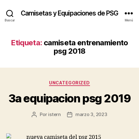
Camisetas y Equipaciones de PSG
Buscar
Menú
Etiqueta:
camiseta entrenamiento
psg 2018
Categorías
UNCATEGORIZED
3a equipacion psg 2019
Por
istern
marzo 3, 2023
Autor
Fecha
de
de
la
la
entrada
entrada