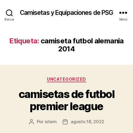
Camisetas y Equipaciones de PSG
Buscar
Menú
Etiqueta:
camiseta futbol alemania
2014
Categorías
UNCATEGORIZED
camisetas de futbol
premier league
Por
istern
agosto 18, 2022
Autor
Fecha
de
de