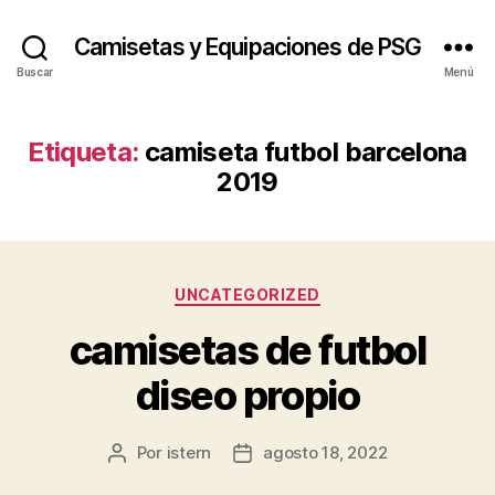
Camisetas y Equipaciones de PSG
Buscar
Menú
Etiqueta:
camiseta futbol barcelona
2019
Categorías
UNCATEGORIZED
camisetas de futbol
diseo propio
Por
istern
agosto 18, 2022
Autor
Fecha
de
de