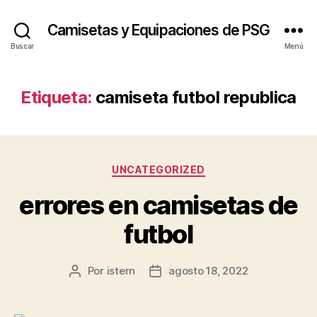
Camisetas y Equipaciones de PSG
Buscar
Menú
Etiqueta:
camiseta futbol republica
Categorías
UNCATEGORIZED
errores en camisetas de
futbol
Por
istern
agosto 18, 2022
Autor
Fecha
de
de
la
la