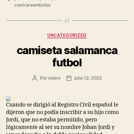
contrareembolso
Categorías
UNCATEGORIZED
camiseta salamanca
futbol
Por
istern
julio 12, 2022
Autor
Fecha
de
de
la
la
entrada
entrada
Cuando se dirigió al Registro Civil español le
dijeron que no podía inscribir a su hijo como
Jordi, que no estaba permitido, pero
lógicamente al ser su nombre Johan Jordi y